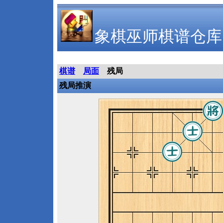
象棋巫师棋谱仓库
棋谱
局面
残局
残局推演