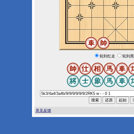
轮到红走
轮到黑
意见反馈