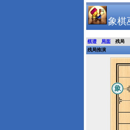
象棋
棋谱
局面
残局
残局推演