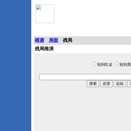
象棋巫师棋谱仓库
棋谱
局面
残局
残局推演
轮到红走
轮到黑