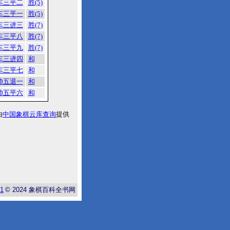
车三平二
胜(5)
车三平一
胜(5)
车三进三
胜(7)
车三平八
胜(7)
车三平九
胜(7)
车三进四
和
车三平七
和
帅五退一
和
帅五平六
和
由
中国象棋云库查询
提供
-1
© 2024
象棋百科全书网