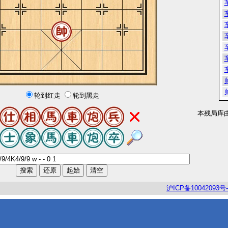
轮到红走
轮到黑走
本残局库
沪
ICP
备
10042093
号