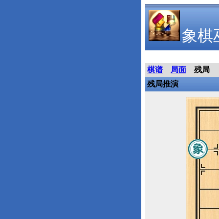
象棋
棋谱
局面
残局
残局推演