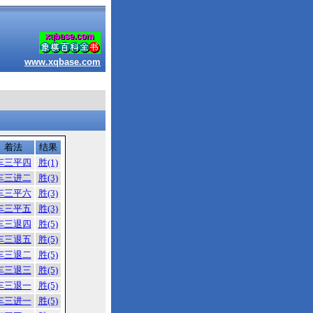
www.xqbase.com
着法
结果
车三平四
胜(1)
车三进二
胜(3)
车三平六
胜(3)
车三平五
胜(3)
车三退四
胜(5)
车三退五
胜(5)
车三退二
胜(5)
车三退三
胜(5)
车三退一
胜(5)
车三进一
胜(5)