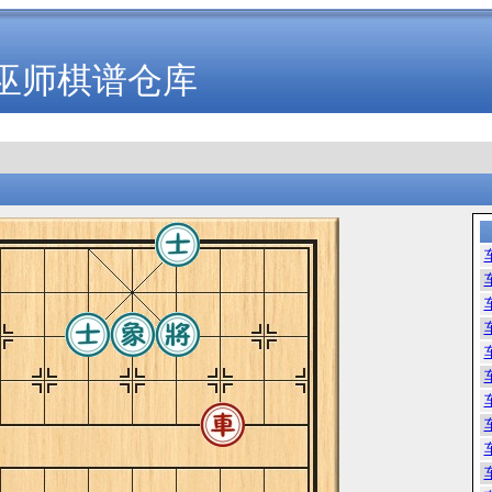
巫师棋谱仓库