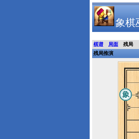
象棋
棋谱
局面
残局
残局推演