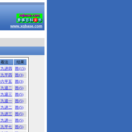
www.xqbase.com
着法
结果
车九进四
胜(15)
车九平四
胜(3)
帅六平五
胜(3)
车九退二
胜(5)
车九退三
胜(5)
车九退一
胜(5)
车九进二
胜(5)
车九进三
胜(5)
车九进一
胜(5)
车九平七
胜(5)