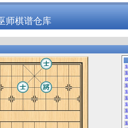
巫师棋谱仓库