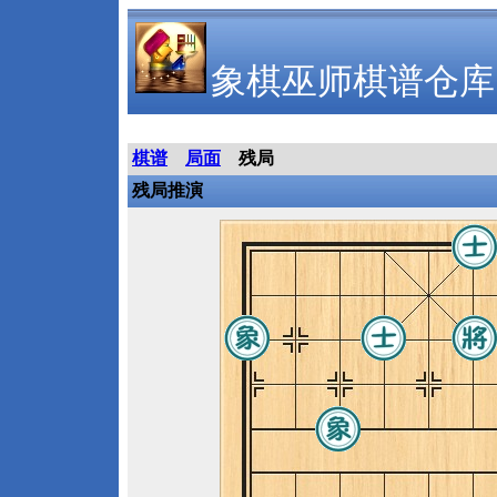
象棋巫师棋谱仓库
棋谱
局面
残局
残局推演