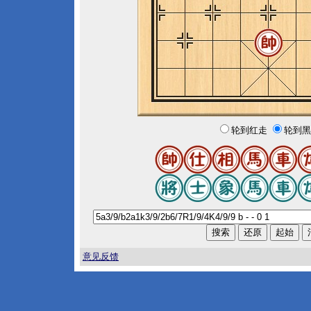
轮到红走
轮到黑
意见反馈