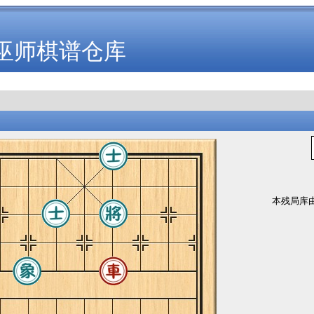
巫师棋谱仓库
本残局库