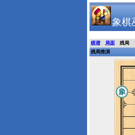
象棋
棋谱
局面
残局
残局推演