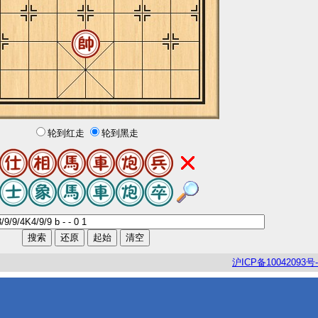
轮到红走
轮到黑走
沪
ICP
备
10042093
号