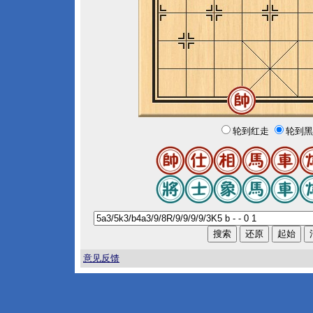
轮到红走
轮到黑
意见反馈