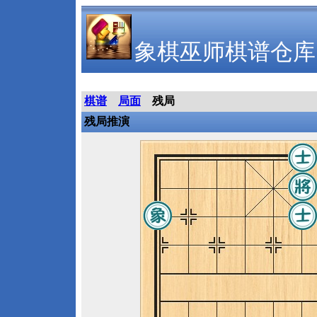
象棋巫师棋谱仓库
棋谱
局面
残局
残局推演