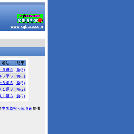
www.xqbase.com
着法
结果
士６进５
负(8)
将６平５
负(6)
士６退５
负(6)
象１退３
负(2)
象１进３
负(2)
由
中国象棋云库查询
提供