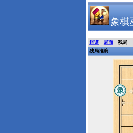
象棋
棋谱
局面
残局
残局推演