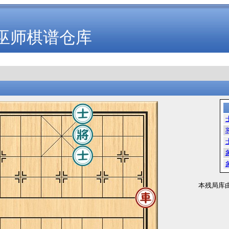
巫师棋谱仓库
本残局库