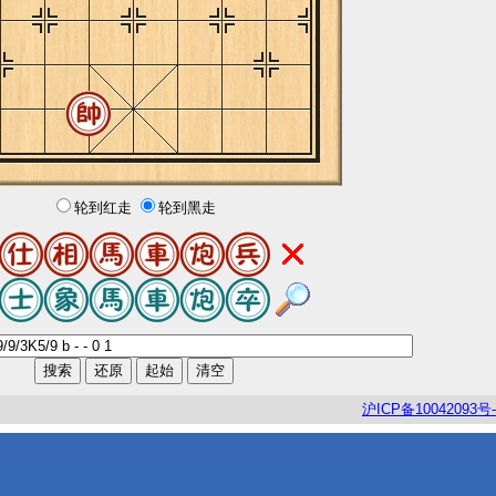
轮到红走
轮到黑走
沪
ICP
备
10042093
号