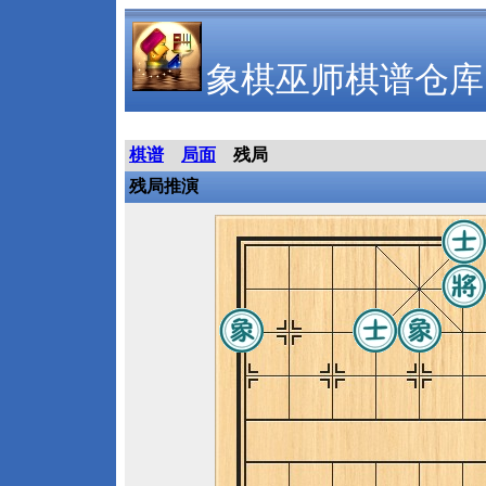
象棋巫师棋谱仓库
棋谱
局面
残局
残局推演