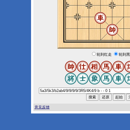
轮到红走
轮到黑
意见反馈