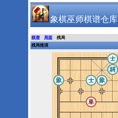
象棋巫师棋谱仓库
棋谱
局面
残局
残局推演