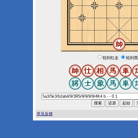
轮到红走
轮到黑
意见反馈