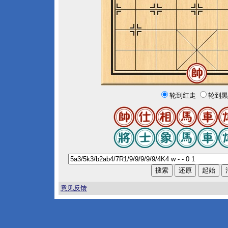
轮到红走
轮到黑
意见反馈