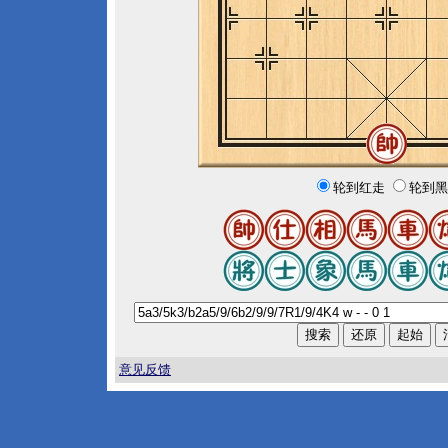
轮到红走
轮到黑
意见反馈