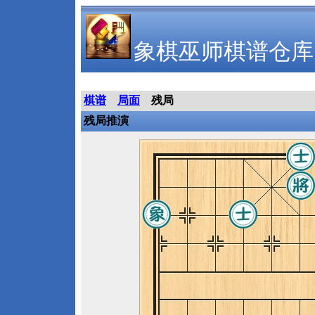
象棋巫师棋谱仓库
棋谱
局面
残局
残局推演