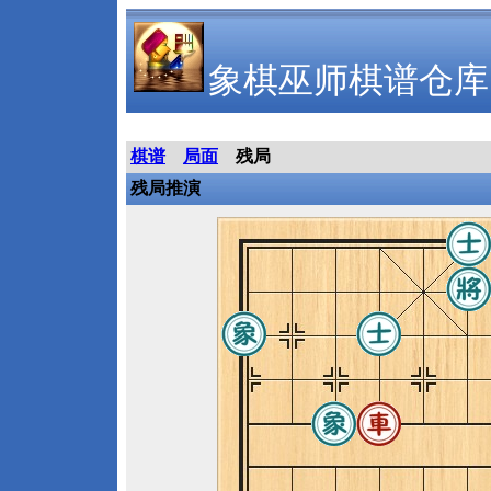
象棋巫师棋谱仓库
棋谱
局面
残局
残局推演