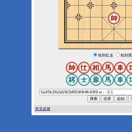
轮到红走
轮到黑
意见反馈