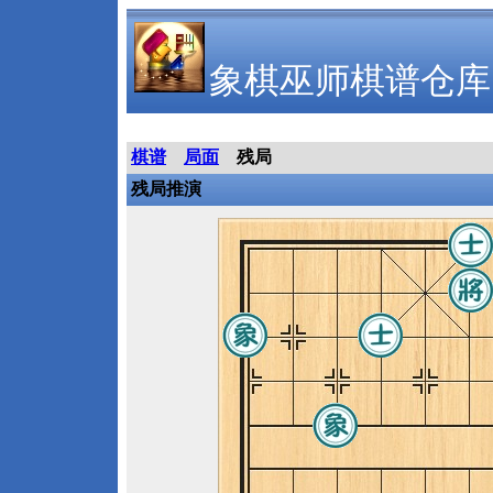
象棋巫师棋谱仓库
棋谱
局面
残局
残局推演