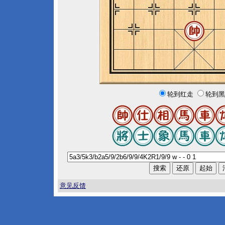
轮到红走
轮到黑
意见反馈