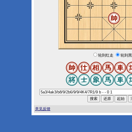
轮到红走
轮到黑
意见反馈