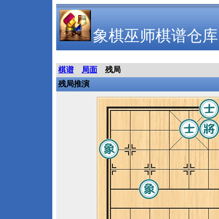
象棋巫师棋谱仓库
棋谱
局面
残局
残局推演