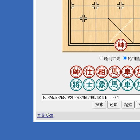
轮到红走
轮到黑
意见反馈