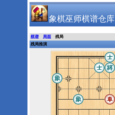
象棋巫师棋谱仓库
棋谱
局面
残局
残局推演