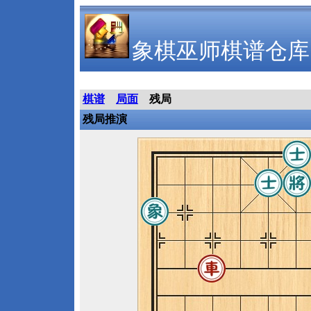
象棋巫师棋谱仓库
棋谱
局面
残局
残局推演