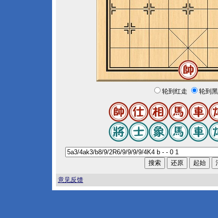
轮到红走
轮到黑
意见反馈