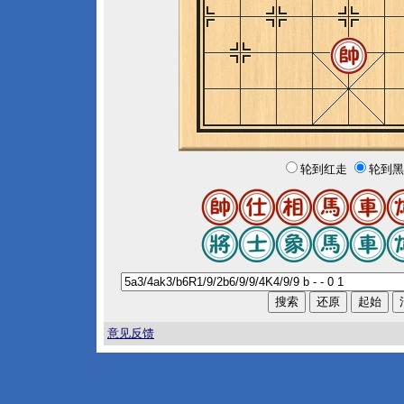
轮到红走
轮到黑
意见反馈