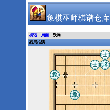
象棋巫师棋谱仓库
棋谱
局面
残局
残局推演