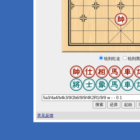
轮到红走
轮到黑
意见反馈