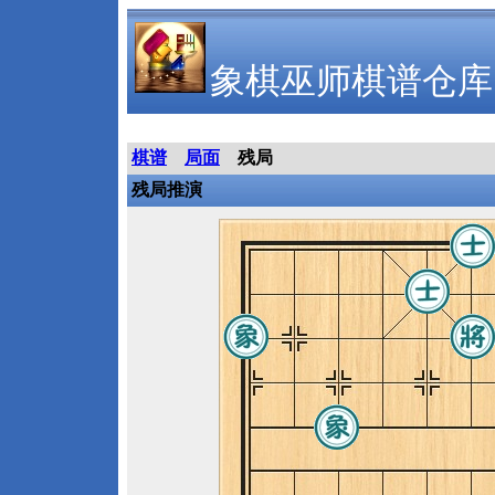
象棋巫师棋谱仓库
棋谱
局面
残局
残局推演