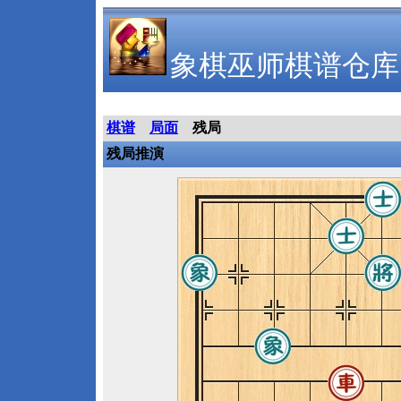
象棋巫师棋谱仓库
棋谱
局面
残局
残局推演