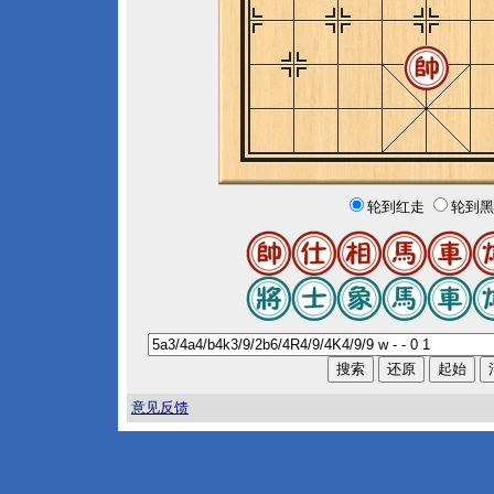
轮到红走
轮到黑
意见反馈