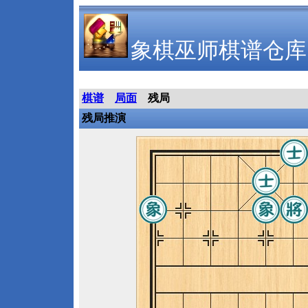
象棋巫师棋谱仓库
棋谱
局面
残局
残局推演