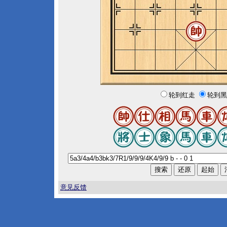
轮到红走
轮到黑
意见反馈