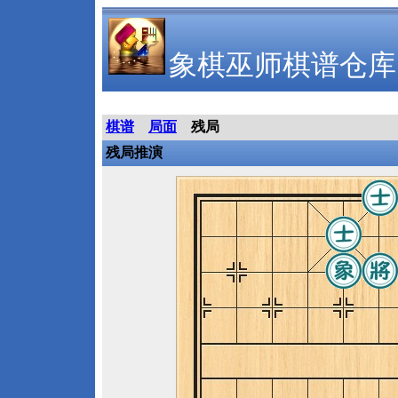
象棋巫师棋谱仓库
棋谱
局面
残局
残局推演