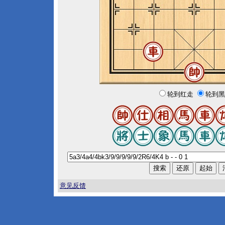
轮到红走
轮到黑
意见反馈