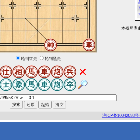
本残局库
轮到红走
轮到黑走
沪
ICP
备
10042093
号