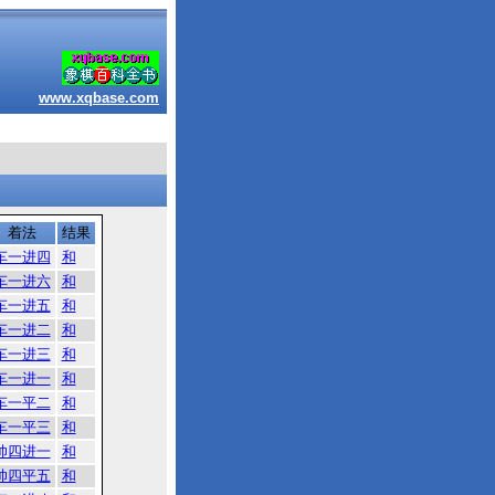
www.xqbase.com
着法
结果
车一进四
和
车一进六
和
车一进五
和
车一进二
和
车一进三
和
车一进一
和
车一平二
和
车一平三
和
帅四进一
和
帅四平五
和