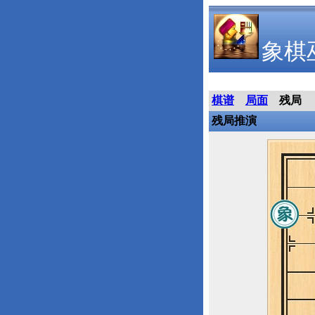
象棋
棋谱
局面
残局
残局推演