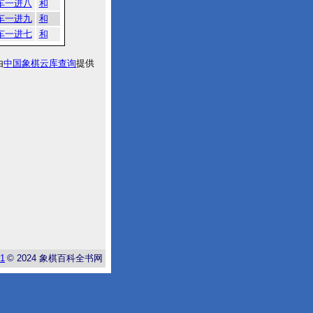
车一进八
和
车一进九
和
车一进七
和
由
中国象棋云库查询
提供
-1
© 2024
象棋百科全书网