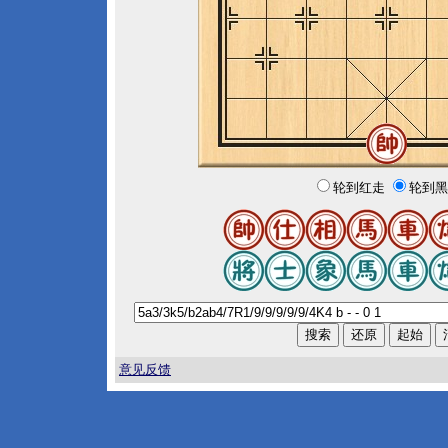
轮到红走
轮到黑
意见反馈