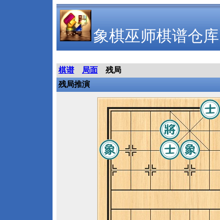
象棋巫师棋谱仓库
棋谱
局面
残局
残局推演