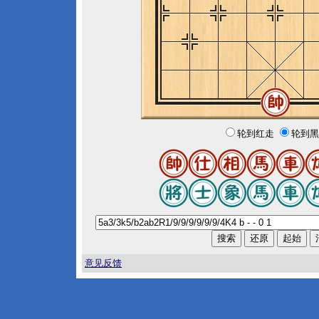
轮到红走
轮到黑
意见反馈