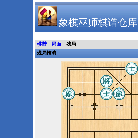
象棋巫师棋谱仓库
棋谱
局面
残局
残局推演