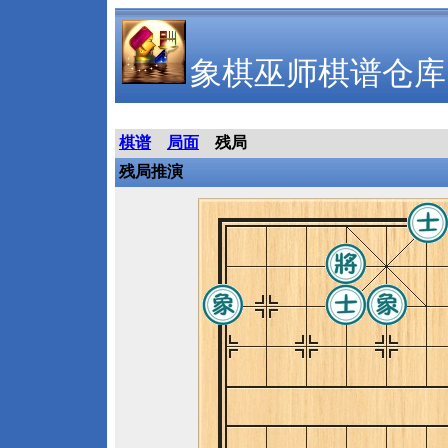
象棋巫师棋谱仓库
棋谱
局面
残局
残局推演