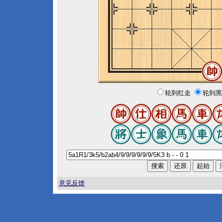
轮到红走
轮到黑
意见反馈