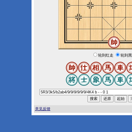
轮到红走
轮到黑
意见反馈