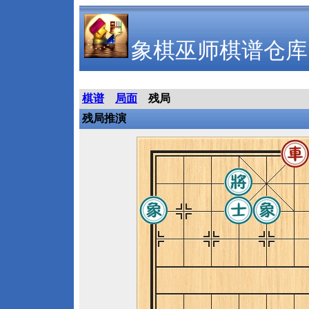
象棋巫师棋谱仓库
棋谱
局面
残局
残局推演