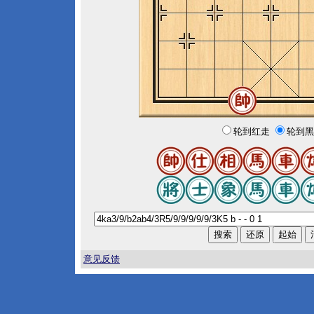
轮到红走
轮到黑
意见反馈