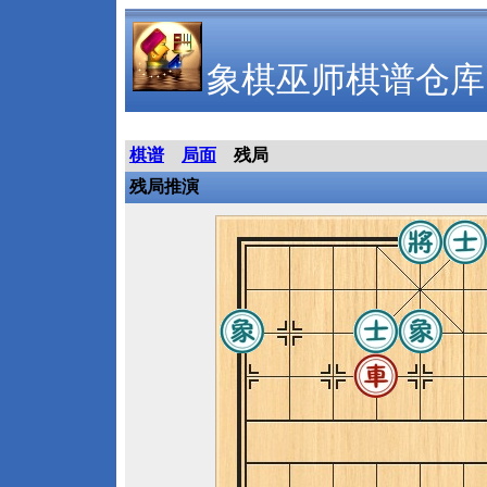
象棋巫师棋谱仓库
棋谱
局面
残局
残局推演