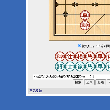
轮到红走
轮到黑
意见反馈