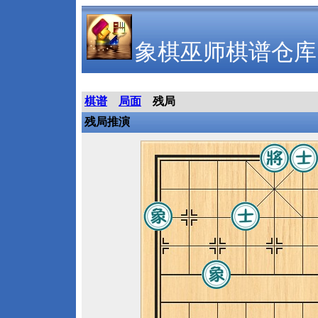
象棋巫师棋谱仓库
棋谱
局面
残局
残局推演