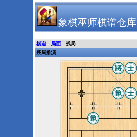
象棋巫师棋谱仓库
棋谱
局面
残局
残局推演