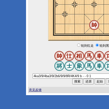
轮到红走
轮到黑
意见反馈