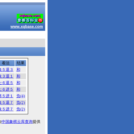
www.xqbase.com
着法
结果
象５退３
和
象３退１
和
士６退５
和
士６进５
和
将５进１
负(4)
象５退７
负(2)
象５进７
负(2)
由
中国象棋云库查询
提供