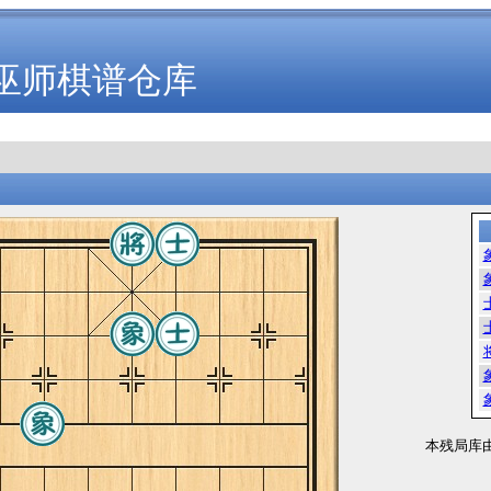
巫师棋谱仓库
本残局库