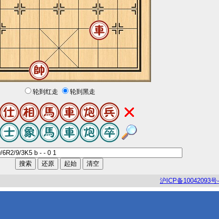
轮到红走
轮到黑走
沪
ICP
备
10042093
号