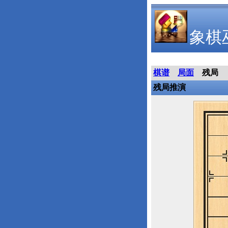
象棋
棋谱
局面
残局
残局推演