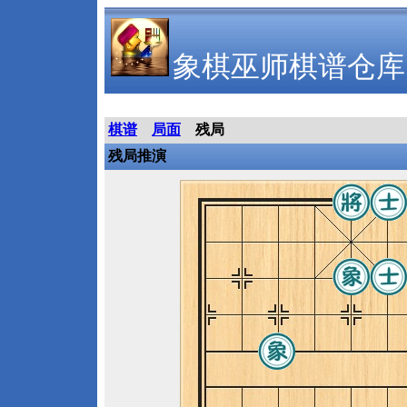
象棋巫师棋谱仓库
棋谱
局面
残局
残局推演