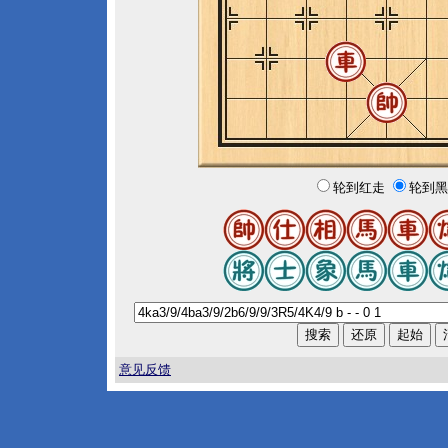
轮到红走
轮到黑
意见反馈