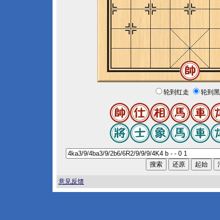
轮到红走
轮到黑
意见反馈