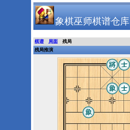
象棋巫师棋谱仓库
棋谱
局面
残局
残局推演