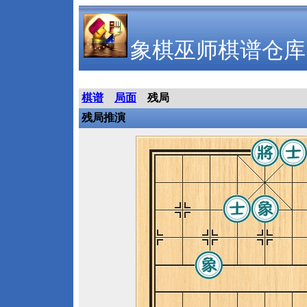
象棋巫师棋谱仓库
棋谱
局面
残局
残局推演