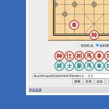
轮到红走
轮到黑
意见反馈