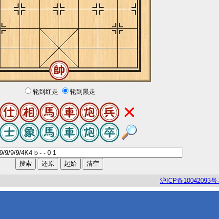
轮到红走
轮到黑走
沪
ICP
备
10042093
号