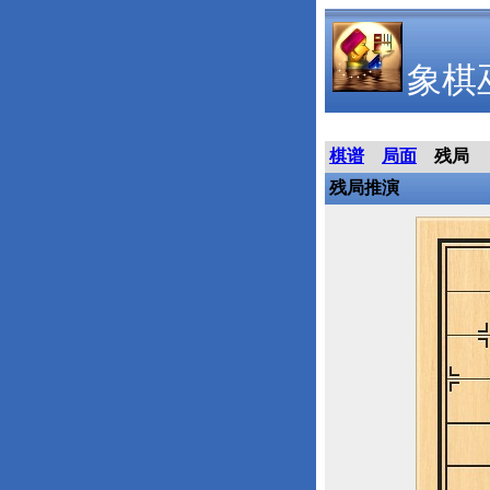
象棋
棋谱
局面
残局
残局推演