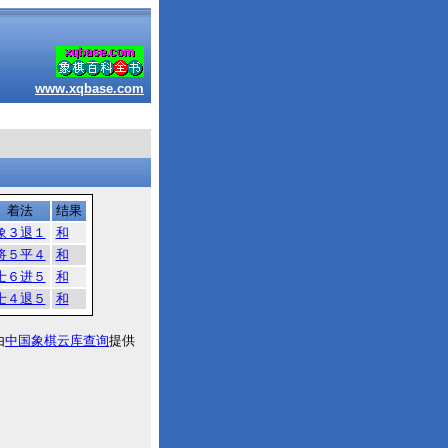
www.xqbase.com
着法
结果
象３退１
和
将５平４
和
士６进５
和
士４退５
和
由
中国象棋云库查询
提供