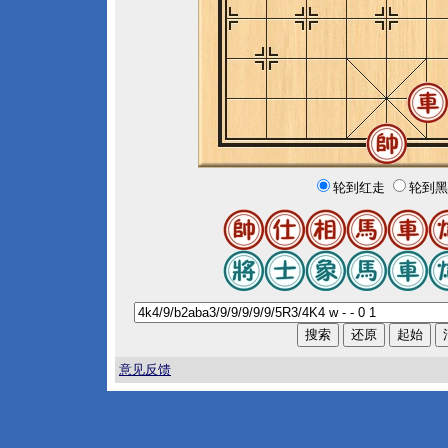
轮到红走
轮到黑
意见反馈