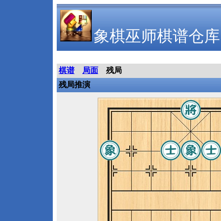
象棋巫师棋谱仓库
棋谱
局面
残局
残局推演