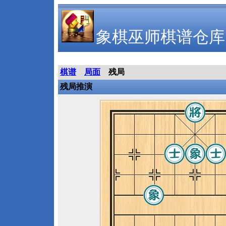
象棋巫师棋谱仓库
棋谱
局面
残局
残局推演