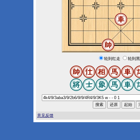
轮到红走
轮到黑
意见反馈