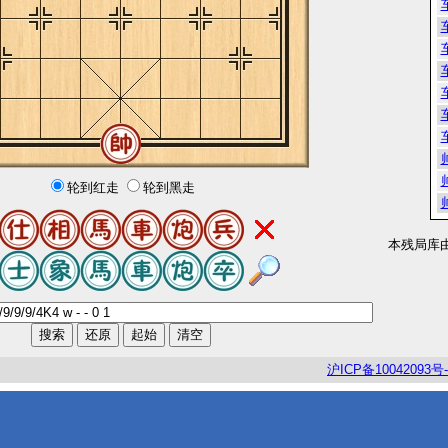
轮到红走
轮到黑走
本残局库
沪
ICP
备
10042093
号