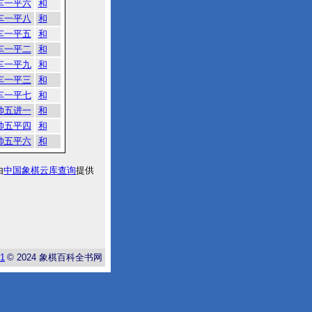
车一平六
和
车一平八
和
车一平五
和
车一平二
和
车一平九
和
车一平三
和
车一平七
和
帅五进一
和
帅五平四
和
帅五平六
和
由
中国象棋云库查询
提供
-1
© 2024
象棋百科全书网