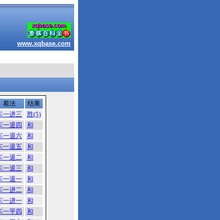
www.xqbase.com
着法
结果
车一进三
胜(5)
车一退四
和
车一退六
和
车一退五
和
车一退二
和
车一退三
和
车一退一
和
车一进二
和
车一进一
和
车一平四
和