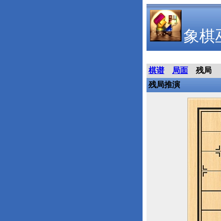
象棋
棋谱
局面
残局
残局推演