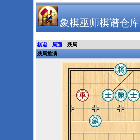
象棋巫师棋谱仓库
棋谱
局面
残局
残局推演