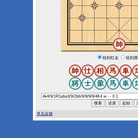
轮到红走
轮到黑
意见反馈