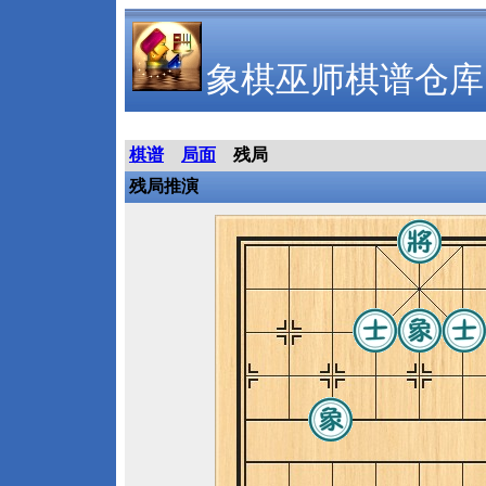
象棋巫师棋谱仓库
棋谱
局面
残局
残局推演