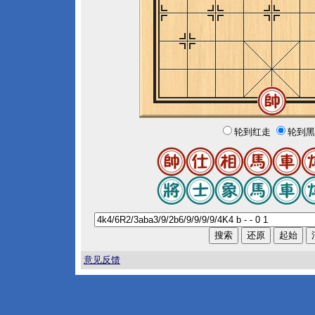
轮到红走
轮到黑
意见反馈