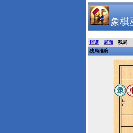
象棋
棋谱
局面
残局
残局推演