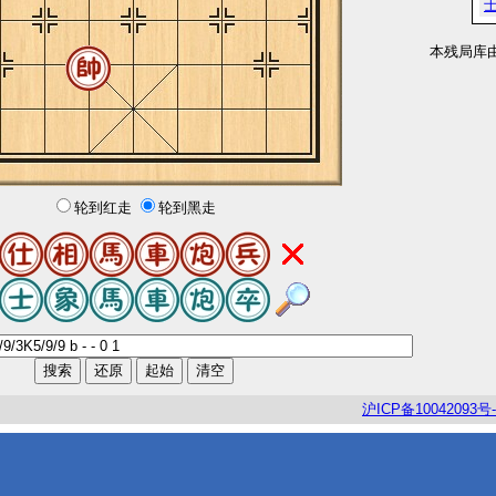
本残局库
轮到红走
轮到黑走
沪
ICP
备
10042093
号