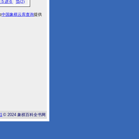
士５进６
负(2)
由
中国象棋云库查询
提供
-1
© 2024
象棋百科全书网