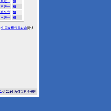
车八退一
和
车八进一
和
车八平六
和
帅六进一
和
由
中国象棋云库查询
提供
-1
© 2024
象棋百科全书网