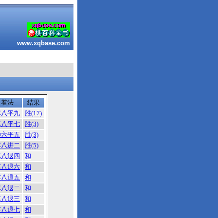
www.xqbase.com
着法
结果
车八平九
胜(17)
车八平七
胜(3)
帅六平五
胜(3)
车八进二
胜(5)
车八退四
和
车八退六
和
车八退五
和
车八退二
和
车八退三
和
车八退七
和