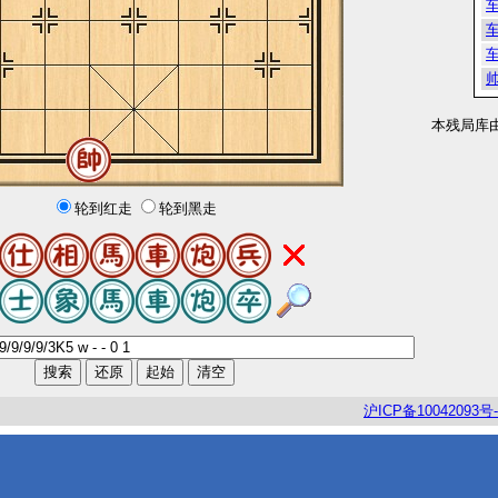
本残局库
轮到红走
轮到黑走
沪
ICP
备
10042093
号