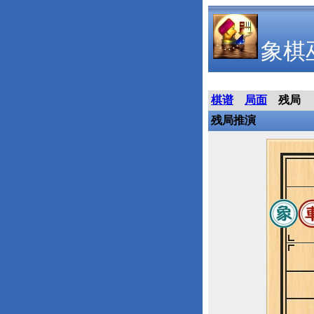
象棋
棋谱
局面
残局
残局推演