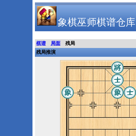
象棋巫师棋谱仓库
棋谱
局面
残局
残局推演