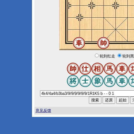
轮到红走
轮到黑
意见反馈