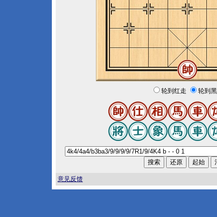
轮到红走
轮到黑
意见反馈