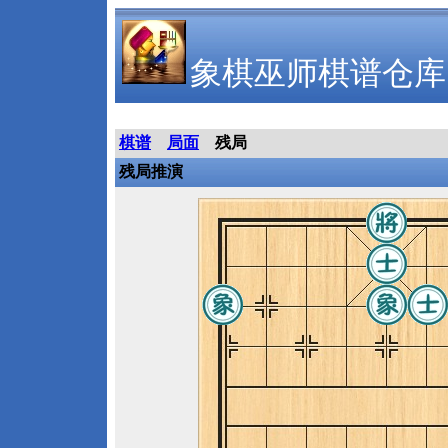
象棋巫师棋谱仓库
棋谱
局面
残局
残局推演