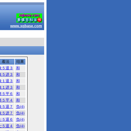
www.xqbase.com
着法
结果
象５退３
和
象５进３
和
象１退３
和
象１进３
和
将５平６
和
将５平４
和
象５退７
负(4)
象５进７
负(4)
士５退６
负(4)
士５退４
负(4)