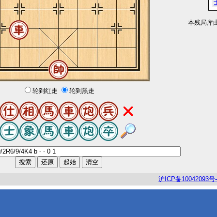
本残局库
轮到红走
轮到黑走
沪
ICP
备
10042093
号