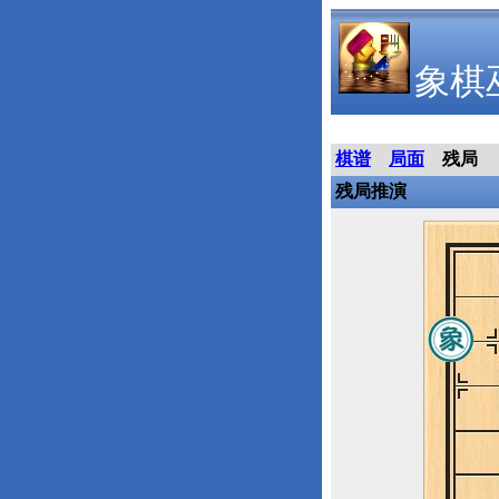
象棋
棋谱
局面
残局
残局推演