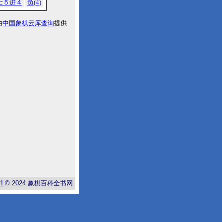
士５进４
负(4)
由
中国象棋云库查询
提供
-1
© 2024
象棋百科全书网