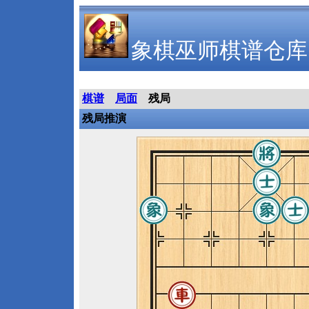
象棋巫师棋谱仓库
棋谱
局面
残局
残局推演