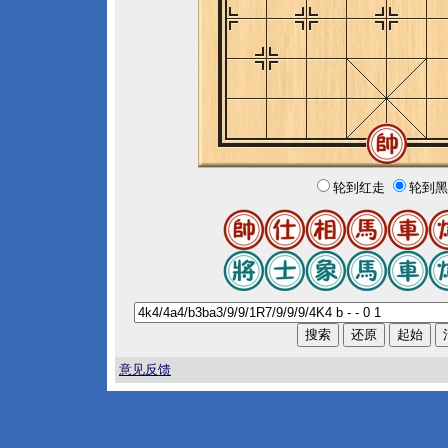
轮到红走
轮到黑
意见反馈