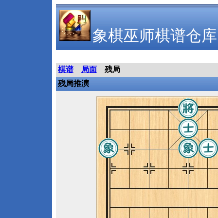
象棋巫师棋谱仓库
棋谱
局面
残局
残局推演