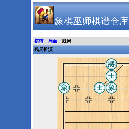
象棋巫师棋谱仓库
棋谱
局面
残局
残局推演