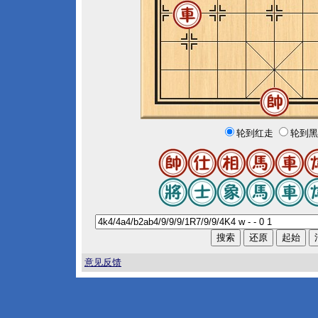
轮到红走
轮到黑
意见反馈