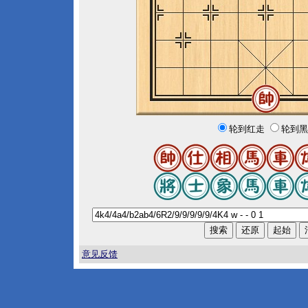
轮到红走
轮到黑
意见反馈