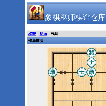
象棋巫师棋谱仓库
棋谱
局面
残局
残局推演